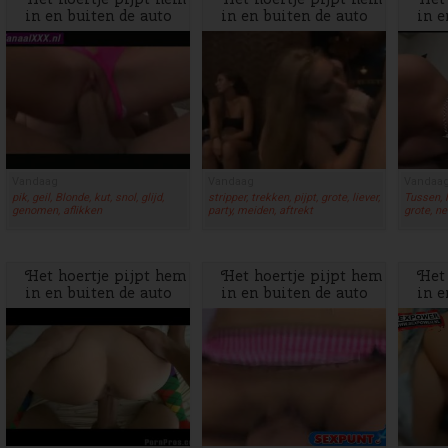
in en buiten de auto
in en buiten de auto
in e
en laat zich neuken
en laat zich neuken
en l
Vandaag
Vandaag
Vandaa
pik, geil, Blonde, kut, snol, glijd,
stripper, trekken, pijpt, grote, liever,
Tussen, 
genomen, aflikken
party, meiden, aftrekt
grote, ne
Het hoertje pijpt hem
Het hoertje pijpt hem
Het 
in en buiten de auto
in en buiten de auto
in e
en laat zich neuken
en laat zich neuken
en l