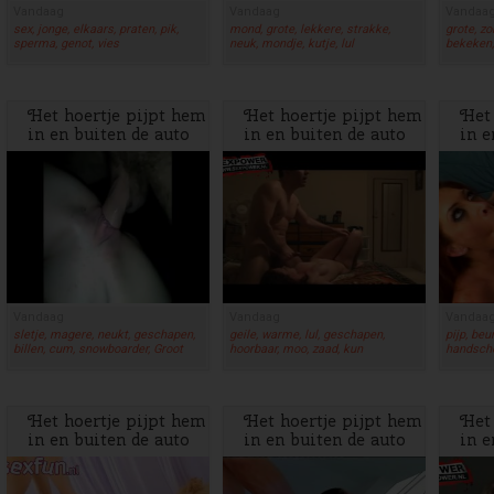
Vandaag
Vandaag
Vandaa
sex, jonge, elkaars, praten, pik,
mond, grote, lekkere, strakke,
grote, zo
sperma, genot, vies
neuk, mondje, kutje, lul
bekeken,
Het hoertje pijpt hem
Het hoertje pijpt hem
Het 
in en buiten de auto
in en buiten de auto
in e
en laat zich neuken
en laat zich neuken
en l
Vandaag
Vandaag
Vandaa
sletje, magere, neukt, geschapen,
geile, warme, lul, geschapen,
pijp, beu
billen, cum, snowboarder, Groot
hoorbaar, moo, zaad, kun
handscho
Het hoertje pijpt hem
Het hoertje pijpt hem
Het 
in en buiten de auto
in en buiten de auto
in e
en laat zich neuken
en laat zich neuken
en l