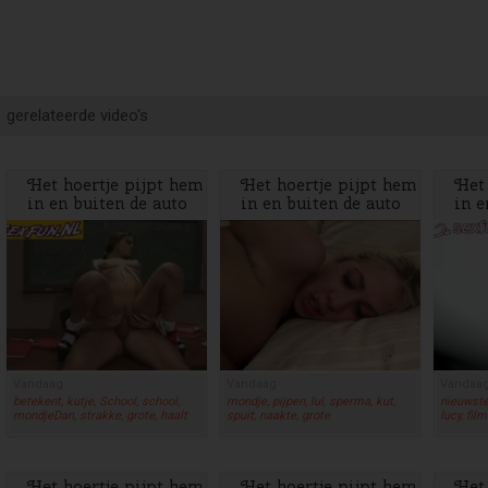
gerelateerde video's
Het hoertje pijpt hem
Het hoertje pijpt hem
Het 
in en buiten de auto
in en buiten de auto
in e
en laat zich neuken
en laat zich neuken
en l
Vandaag
Vandaag
Vandaa
betekent, kutje, School, school,
mondje, pijpen, lul, sperma, kut,
nieuwste,
mondjeDan, strakke, grote, haalt
spuit, naakte, grote
lucy, fil
Het hoertje pijpt hem
Het hoertje pijpt hem
Het 