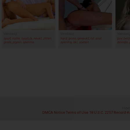
Vandaag
Vandaag
Vandaa
spuit, natte, spuitJa, neukt, zitten,
hard, grote, geneukt, lul, anal,
pov, beri
grote, pijpen, sperma
sperma, likt, voeten
blondje,
Hom
DMCA Notice
Terms of Use
18 U.S.C. 2257 Record-