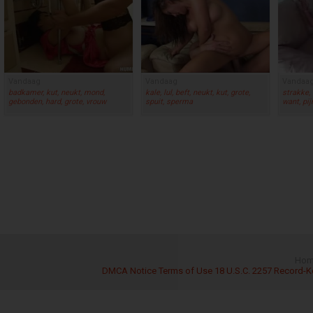
Vandaag
Vandaag
Vandaa
badkamer, kut, neukt, mond,
kale, lul, beft, neukt, kut, grote,
strakke, 
gebonden, hard, grote, vrouw
spuit, sperma
want, pij
Hom
DMCA Notice
Terms of Use
18 U.S.C. 2257 Record-