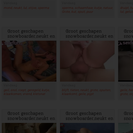
Vandaag
Vandaag
Vandaa
mond, neukt, lul, stijve, sperma
sperma, schaamhaar, kutje, natuur,
druipt, h
Grote, kut, spuit, puur
lul, gelui
Groot geschapen
Groot geschapen
Gro
snowboarder,neukt en
snowboarder,neukt en
sno
spuit
spuit
spui
Vandaag
Vandaag
Vandaa
geil, snol, roept, geregeld, kutje,
blijft, tieten, neukt, grote, spuiten,
geile, he
klaarkomen, vriend, kletsnat
klaarkomt, geile, pijpt
grote, o
Groot geschapen
Groot geschapen
Gro
snowboarder,neukt en
snowboarder,neukt en
sno
spuit
spuit
spui