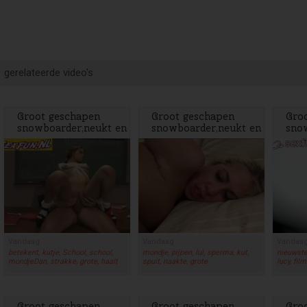
gerelateerde video's
Groot geschapen
Groot geschapen
Gro
snowboarder,neukt en
snowboarder,neukt en
sno
spuit
spuit
spui
Vandaag
Vandaag
Vandaa
betekent, kutje, School, school,
mondje, pijpen, lul, sperma, kut,
nieuwste,
mondjeDan, strakke, grote, haalt
spuit, naakte, grote
lucy, fil
Groot geschapen
Groot geschapen
Gro