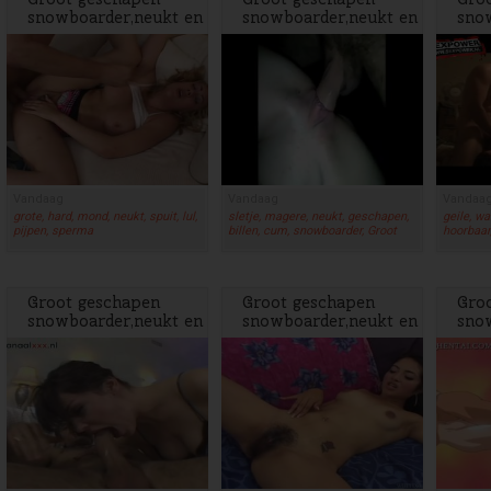
snowboarder,neukt en
snowboarder,neukt en
sno
spuit
spuit
spui
Vandaag
Vandaag
Vandaa
grote, hard, mond, neukt, spuit, lul,
sletje, magere, neukt, geschapen,
geile, wa
pijpen, sperma
billen, cum, snowboarder, Groot
hoorbaar
Groot geschapen
Groot geschapen
Gro
snowboarder,neukt en
snowboarder,neukt en
sno
spuit
spuit
spui