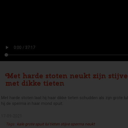
Met harde stoten neukt zijn stijve
met dikke tieten
Met harde stoten laat hij haar dikke tieten schudden als zijn grote lu
hij de sperma in haar mond spuit.
17-09-2021
Tags :
kale
grote
spuit
lul
tieten
stijve
sperma
neukt