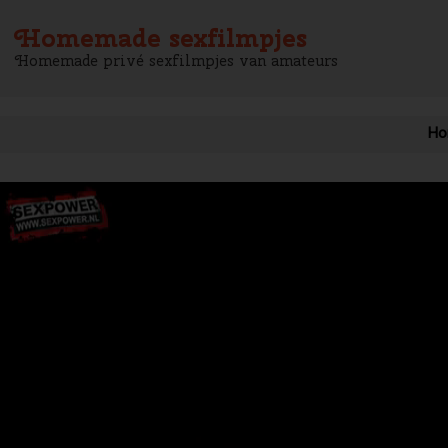
Homemade sexfilmpjes
Homemade privé sexfilmpjes van amateurs
Ho