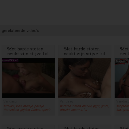
gerelateerde video's
Met harde stoten
Met harde stoten
Met
neukt zijn stijve lul
neukt zijn stijve lul
neuk
de meid met dikke
de meid met dikke
de 
tieten
tieten
tiet
Vandaag
Vandaag
Vandaa
strakke, vies, meisje, poesje,
borsten, tieten, blanke, pijpt, grote,
stripteas
tietneuken, glijden, Dildos, speelt
aftrekt, sperma, lul
kut, grot
Met harde stoten
Met harde stoten
Met