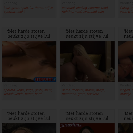
Vandaag
Vandaag
Vandaa
kale, grote, spuit, lul, tieten, stijve,
eenmaal, kleding, enorme, rond,
Gulzig, m
sperma, neukt
richting, neef, zwembad, tuin
vent, vri
Met harde stoten
Met harde stoten
Met
neukt zijn stijve lul
neukt zijn stijve lul
neuk
de meid met dikke
de meid met dikke
de 
tieten
tieten
tiet
Vandaag
Vandaag
Vandaa
sperma, kopie, kutje, grote, spuit,
dame, donkere, mama, mega,
vingert, r
verschillende, tieten, hard
memmen, grote, Donkere
standje,
Met harde stoten
Met harde stoten
Met
neukt zijn stijve lul
neukt zijn stijve lul
neuk
de meid met dikke
de meid met dikke
de 
tieten
tieten
tiet