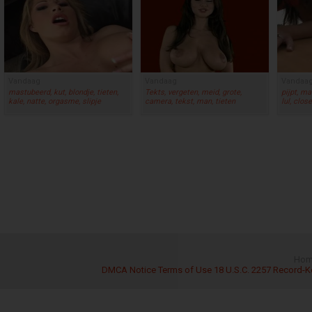
Vandaag
Vandaag
Vandaa
mastubeerd, kut, blondje, tieten,
Tekts, vergeten, meid, grote,
pijpt, ma
kale, natte, orgasme, slipje
camera, tekst, man, tieten
lul, clos
Hom
DMCA Notice
Terms of Use
18 U.S.C. 2257 Record-