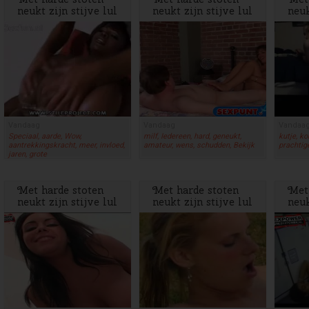
neukt zijn stijve lul
neukt zijn stijve lul
neuk
de meid met dikke
de meid met dikke
de 
tieten
tieten
tiet
Vandaag
Vandaag
Vandaa
Speciaal, aarde, Wow,
milf, Iedereen, hard, geneukt,
kutje, ko
aantrekkingskracht, meer, invloed,
amateur, wens, schudden, Bekijk
prachtige
jaren, grote
Met harde stoten
Met harde stoten
Met
neukt zijn stijve lul
neukt zijn stijve lul
neuk
de meid met dikke
de meid met dikke
de 
tieten
tieten
tiet