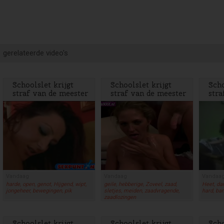
gerelateerde video's
Schoolslet krijgt
Schoolslet krijgt
Scho
straf van de meester
straf van de meester
stra
Vandaag
Vandaag
Vandaa
harde, open, genot, Hijgend, wipt,
geile, hebberige, Zoveel, zaad,
Heet, dam
jongeheer, bewegingen, pik
sletjes, meiden, zaadvragende,
hard, ban
zaadlozingen
Schoolslet krijgt
Schoolslet krijgt
Scho