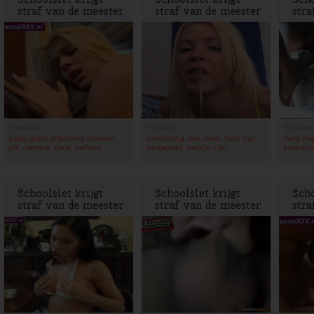
straf van de meester
straf van de meester
stra
Vandaag
Vandaag
Vandaa
kutje, goed, afgesteld, Geneukt,
voorzichtig, doe, lieve, hard, Oei,
hard, hee
pik, camera, staat, keihard
aangepakt, meisje, Lief
keukentaf
Schoolslet krijgt
Schoolslet krijgt
Scho
straf van de meester
straf van de meester
stra