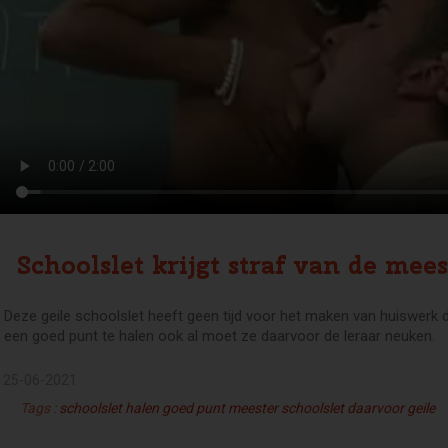
Schoolslet krijgt straf van de mees
Deze geile schoolslet heeft geen tijd voor het maken van huiswerk 
een goed punt te halen ook al moet ze daarvoor de leraar neuken.
25-06-2021
Tags :
schoolslet
halen
goed
punt
meester
schoolslet
daarvoor
geile