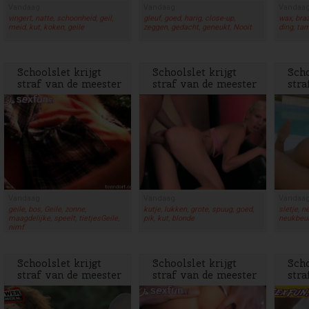
Vandaag
Vandaag
Vandaa
vingert, natte, schoonheid, geil,
gleuf, goed, harig, close-up,
wax, braz
meid, kut, koken, geile
zeggen, gedacht, geneukt, Nooit
ding, tam
Schoolslet krijgt
Schoolslet krijgt
Scho
straf van de meester
straf van de meester
stra
Vandaag
Vandaag
Vandaa
geile, bos, Geile, zonne,
kutje, lukken, grote, spuug, goed,
sletje, n
maagdelijke, speelt, tietjesGeile,
pik, kut, blonde
neukbeur
nimf
Schoolslet krijgt
Schoolslet krijgt
Scho
straf van de meester
straf van de meester
stra