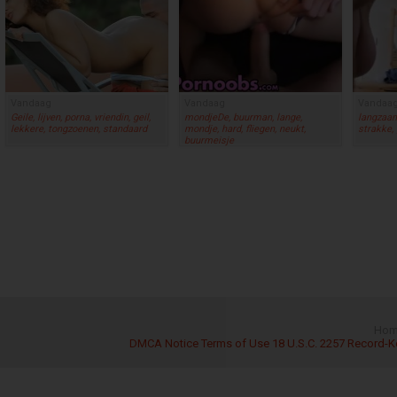
Vandaag
Vandaag
Vandaa
Geile, lijven, porna, vriendin, geil,
mondjeDe, buurman, lange,
langzaam
lekkere, tongzoenen, standaard
mondje, hard, fliegen, neukt,
strakke, 
buurmeisje
Hom
DMCA Notice
Terms of Use
18 U.S.C. 2257 Record-