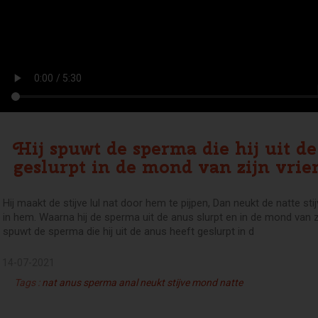
Hij spuwt de sperma die hij uit de
geslurpt in de mond van zijn vrie
Hij maakt de stijve lul nat door hem te pijpen, Dan neukt de natte sti
in hem. Waarna hij de sperma uit de anus slurpt en in de mond van zi
spuwt de sperma die hij uit de anus heeft geslurpt in d
14-07-2021
Tags :
nat
anus
sperma
anal
neukt
stijve
mond
natte