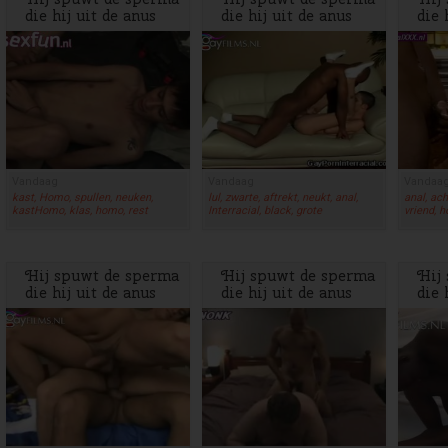
die hij uit de anus
die hij uit de anus
die 
heeft geslurpt in de
heeft geslurpt in de
heef
mond van zijn vriend
mond van zijn vriend
mon
Vandaag
Vandaag
Vandaa
kast, Homo, spullen, neuken,
lul, zwarte, aftrekt, neukt, anal,
anal, ach
kastHomo, klas, homo, rest
Interracial, black, grote
vriend, 
Hij spuwt de sperma
Hij spuwt de sperma
Hij
die hij uit de anus
die hij uit de anus
die 
heeft geslurpt in de
heeft geslurpt in de
heef
mond van zijn vriend
mond van zijn vriend
mon