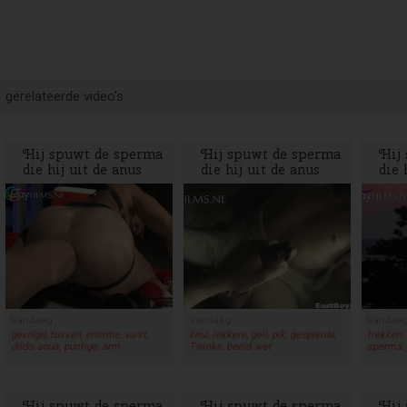
gerelateerde video's
Hij spuwt de sperma
Hij spuwt de sperma
Hij
die hij uit de anus
die hij uit de anus
die 
heeft geslurpt in de
heeft geslurpt in de
heef
mond van zijn vriend
mond van zijn vriend
mon
Vandaag
Vandaag
Vandaa
gevolgd, tussen, enorme, vuist,
knul, lekkere, geil, pik, gespierde,
trekken, 
dildo, anus, puntige, arm
Twinks, beeld, wet
sperma, 
Hij spuwt de sperma
Hij spuwt de sperma
Hij