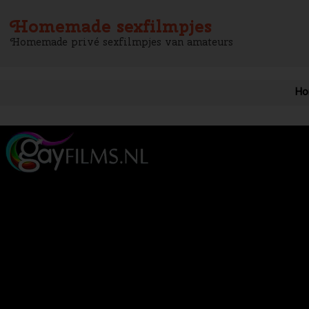
Homemade sexfilmpjes
Homemade privé sexfilmpjes van amateurs
Ho