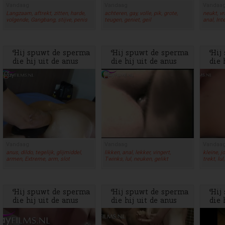
Vandaag
Vandaag
Vandaa
Langzaam, aftrekt, zitten, harde,
achteren, gay, volle, pik, grote,
neukt, vr
volgende, Gangbang, stijve, penis
teugen, geniet, geil
anal, Int
Hij spuwt de sperma
Hij spuwt de sperma
Hij
die hij uit de anus
die hij uit de anus
die 
heeft geslurpt in de
heeft geslurpt in de
heef
mond van zijn vriend
mond van zijn vriend
mon
Vandaag
Vandaag
Vandaa
anus, dildo, tegelijk, glijmiddel,
likken, anal, lekker, vingert,
kleine, j
armen, Extreme, arm, slot
Twinks, lul, neuken, gelikt
trekt, lul
Hij spuwt de sperma
Hij spuwt de sperma
Hij
die hij uit de anus
die hij uit de anus
die 
heeft geslurpt in de
heeft geslurpt in de
heef
mond van zijn vriend
mond van zijn vriend
mon