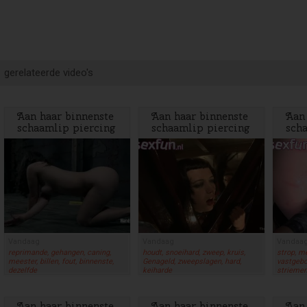
gerelateerde video's
Aan haar binnenste
Aan haar binnenste
Aan
schaamlip piercing
schaamlip piercing
sch
worden gewichtjes
worden gewichtjes
wor
gehangen als g...
gehangen als g...
geha
Vandaag
Vandaag
Vandaa
reprimande, gehangen, caning,
houdt, snoeihard, zweep, kruis,
strop, m
meester, billen, fout, binnenste,
Genageld, zweepslagen, hard,
vastgebo
dezelfde
keiharde
strieme
Aan haar binnenste
Aan haar binnenste
Aan