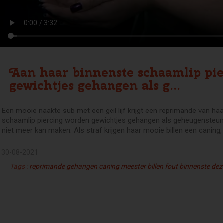
Aan haar binnenste schaamlip pi
gewichtjes gehangen als g...
Een mooie naakte sub met een geil lijf krijgt een reprimande van ha
schaamlip piercing worden gewichtjes gehangen als geheugensteunt
niet meer kan maken. Als straf krijgen haar mooie billen een caning,
30-08-2021
Tags :
reprimande
gehangen
caning
meester
billen
fout
binnenste
dez