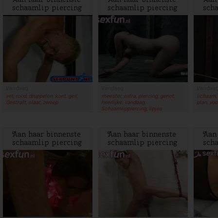
schaamlip piercing
schaamlip piercing
sch
worden gewichtjes
worden gewichtjes
wor
gehangen als g...
gehangen als g...
geha
Vandaag
Vandaag
Vandaa
vet, rood, druppelen, kont, geil,
meester, extra, piercing, genot,
lichaam, 
Gestraft, slaat, zweep
heerlijke, vandaag,
plan, voo
Schaamlippiercing, lipjes
Aan haar binnenste
Aan haar binnenste
Aan
schaamlip piercing
schaamlip piercing
sch
worden gewichtjes
worden gewichtjes
wor
gehangen als g...
gehangen als g...
geha