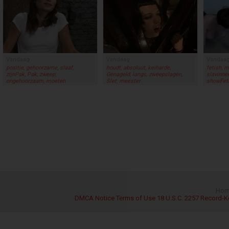
Vandaag
Vandaag
Vandaa
positie, gehoorzame, slaaf,
houdt, absoluut, keiharde,
fetish, m
zijnPak, Pak, zweep,
Genageld, langs, zweepslagen,
slavinne
ongehoorzaam, moeten
Slet, meester
showFeti
Hom
DMCA Notice
Terms of Use
18 U.S.C. 2257 Record-