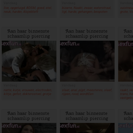
Vandaag
Vandaag
Vandaa
live, opgetuigd, BDSM, goed, stel,
bizarre, Naakt, zwaar, waterstraal,
vuistneuk
neuk, harder, Alsjeblieft
ligt, harde, gehangen, bespoten
grote, Vo
Aan haar binnenste
Aan haar binnenste
Aan
schaamlip piercing
schaamlip piercing
sch
worden gewichtjes
worden gewichtjes
wor
gehangen als g...
gehangen als g...
geha
Vandaag
Vandaag
Vandaa
natte, kutje, vrouwen, electroden,
slaat, anal, pijpt, meesteres, slaaf,
raakt, v
klitje, gefist, doktersstoel, grotje
rijpen, rood, wordtEen
trans, h
vastgeb
Aan haar binnenste
Aan haar binnenste
Aan
schaamlip piercing
schaamlip piercing
sch
worden gewichtjes
worden gewichtjes
wor
gehangen als g...
gehangen als g...
geha